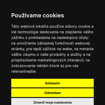
SK
Používame cookies
Táto webová lokalita používa súbory cookie a
iné technológie sledovania na zlepšenie vášho
zážitku z prehliadania na nasledujúce účely:
na umožnenie základnej funkčnosti webovej
stránky
,
pre lepší zážitok na webe
,
na meranie
vášho záujmu o naše produkty a služby a na
prispôsobenie marketingových interakcií
,
na
zobrazovanie reklám ktoré sú pre vás
relevantnejšie
.
Súhlasím
Odmietam
Zmeniť moje nastavenia