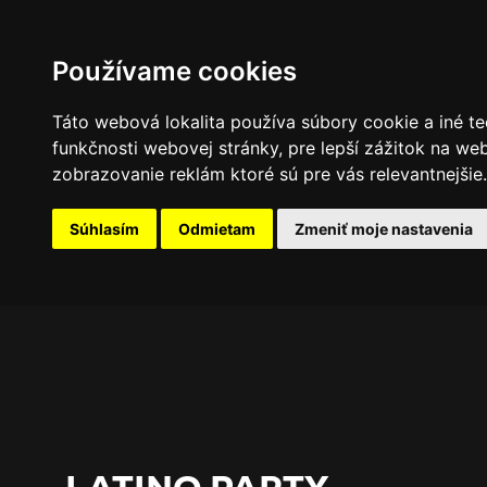
PROGRAM
FOTOGALÉRIA
NOVINKY
Používame cookies
Táto webová lokalita používa súbory cookie a iné te
funkčnosti webovej stránky
,
pre lepší zážitok na we
zobrazovanie reklám ktoré sú pre vás relevantnejšie
.
Súhlasím
Odmietam
Zmeniť moje nastavenia