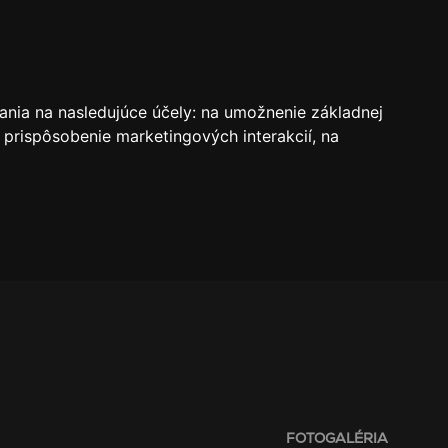
VSTUPENKY
REZERVÁCIE
O KLUBE
SK
ania na nasledujúce účely:
na umožnenie základnej
 prispôsobenie marketingových interakcií
,
na
FOTOGALÉRIA