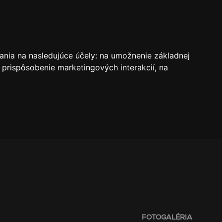
VSTUPENKY
REZERVÁCIE
O KLUBE
SK
ania na nasledujúce účely:
na umožnenie základnej
 prispôsobenie marketingových interakcií
,
na
FOTOGALÉRIA