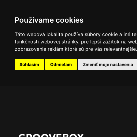
PROGRAM
FOTOGALÉRIA
NOVINKY
Používame cookies
Táto webová lokalita používa súbory cookie a iné te
funkčnosti webovej stránky
,
pre lepší zážitok na we
zobrazovanie reklám ktoré sú pre vás relevantnejšie
.
Súhlasím
Odmietam
Zmeniť moje nastavenia