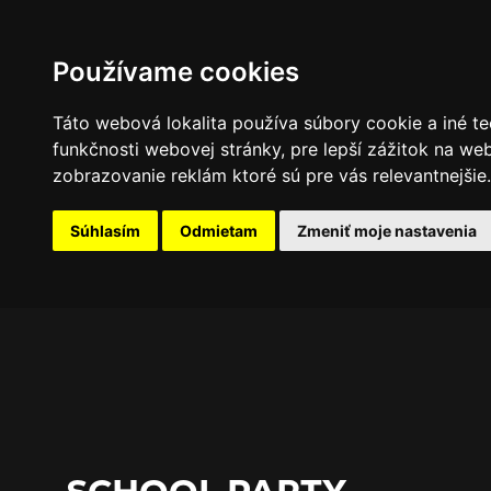
PROGRAM
FOTOGALÉRIA
NOVINKY
Používame cookies
Táto webová lokalita používa súbory cookie a iné te
funkčnosti webovej stránky
,
pre lepší zážitok na we
zobrazovanie reklám ktoré sú pre vás relevantnejšie
.
Súhlasím
Odmietam
Zmeniť moje nastavenia