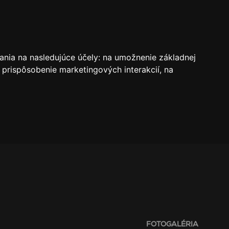
VSTUPENKY
REZERVÁCIE
O KLUBE
SK
ania na nasledujúce účely:
na umožnenie základnej
 prispôsobenie marketingových interakcií
,
na
FOTOGALÉRIA