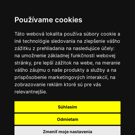
SK
Používame cookies
Táto webová lokalita používa súbory cookie a
iné technológie sledovania na zlepšenie vášho
zážitku z prehliadania na nasledujúce účely:
na umožnenie základnej funkčnosti webovej
stránky
,
pre lepší zážitok na webe
,
na meranie
vášho záujmu o naše produkty a služby a na
prispôsobenie marketingových interakcií
,
na
zobrazovanie reklám ktoré sú pre vás
relevantnejšie
.
Súhlasím
Odmietam
Zmeniť moje nastavenia