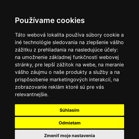
SK
Používame cookies
Táto webová lokalita používa súbory cookie a
iné technológie sledovania na zlepšenie vášho
zážitku z prehliadania na nasledujúce účely:
na umožnenie základnej funkčnosti webovej
stránky
,
pre lepší zážitok na webe
,
na meranie
vášho záujmu o naše produkty a služby a na
prispôsobenie marketingových interakcií
,
na
zobrazovanie reklám ktoré sú pre vás
relevantnejšie
.
Súhlasím
Odmietam
Zmeniť moje nastavenia