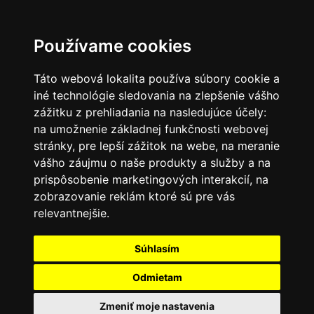
SK
Používame cookies
Táto webová lokalita používa súbory cookie a
iné technológie sledovania na zlepšenie vášho
zážitku z prehliadania na nasledujúce účely:
na umožnenie základnej funkčnosti webovej
stránky
,
pre lepší zážitok na webe
,
na meranie
vášho záujmu o naše produkty a služby a na
prispôsobenie marketingových interakcií
,
na
zobrazovanie reklám ktoré sú pre vás
relevantnejšie
.
Súhlasím
Odmietam
Zmeniť moje nastavenia