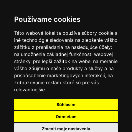
SK
Používame cookies
Táto webová lokalita používa súbory cookie a
iné technológie sledovania na zlepšenie vášho
zážitku z prehliadania na nasledujúce účely:
na umožnenie základnej funkčnosti webovej
stránky
,
pre lepší zážitok na webe
,
na meranie
vášho záujmu o naše produkty a služby a na
prispôsobenie marketingových interakcií
,
na
zobrazovanie reklám ktoré sú pre vás
relevantnejšie
.
Súhlasím
Odmietam
Zmeniť moje nastavenia