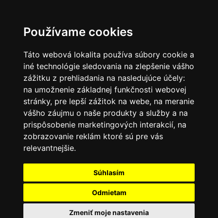
SK
Používame cookies
Táto webová lokalita používa súbory cookie a
iné technológie sledovania na zlepšenie vášho
zážitku z prehliadania na nasledujúce účely:
na umožnenie základnej funkčnosti webovej
stránky
,
pre lepší zážitok na webe
,
na meranie
vášho záujmu o naše produkty a služby a na
prispôsobenie marketingových interakcií
,
na
zobrazovanie reklám ktoré sú pre vás
relevantnejšie
.
Súhlasím
Odmietam
Zmeniť moje nastavenia