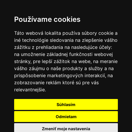
SK
Používame cookies
Táto webová lokalita používa súbory cookie a
iné technológie sledovania na zlepšenie vášho
zážitku z prehliadania na nasledujúce účely:
na umožnenie základnej funkčnosti webovej
stránky
,
pre lepší zážitok na webe
,
na meranie
vášho záujmu o naše produkty a služby a na
prispôsobenie marketingových interakcií
,
na
zobrazovanie reklám ktoré sú pre vás
relevantnejšie
.
Súhlasím
Odmietam
Zmeniť moje nastavenia