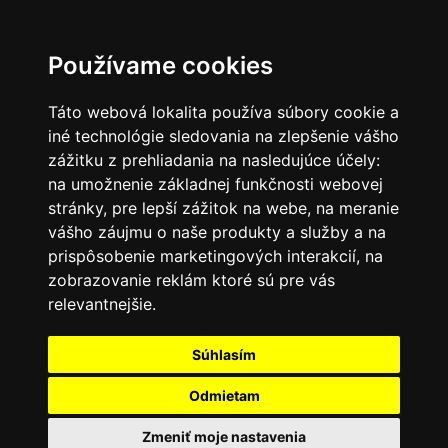
SK
Používame cookies
Táto webová lokalita používa súbory cookie a
iné technológie sledovania na zlepšenie vášho
zážitku z prehliadania na nasledujúce účely:
na umožnenie základnej funkčnosti webovej
stránky
,
pre lepší zážitok na webe
,
na meranie
vášho záujmu o naše produkty a služby a na
prispôsobenie marketingových interakcií
,
na
zobrazovanie reklám ktoré sú pre vás
relevantnejšie
.
Súhlasím
Odmietam
Zmeniť moje nastavenia