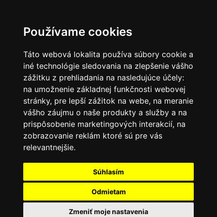
SK
Používame cookies
Táto webová lokalita používa súbory cookie a
iné technológie sledovania na zlepšenie vášho
zážitku z prehliadania na nasledujúce účely:
na umožnenie základnej funkčnosti webovej
stránky
,
pre lepší zážitok na webe
,
na meranie
vášho záujmu o naše produkty a služby a na
prispôsobenie marketingových interakcií
,
na
zobrazovanie reklám ktoré sú pre vás
relevantnejšie
.
Súhlasím
Odmietam
Zmeniť moje nastavenia