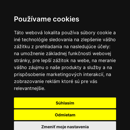
SK
Používame cookies
Táto webová lokalita používa súbory cookie a
iné technológie sledovania na zlepšenie vášho
zážitku z prehliadania na nasledujúce účely:
na umožnenie základnej funkčnosti webovej
stránky
,
pre lepší zážitok na webe
,
na meranie
vášho záujmu o naše produkty a služby a na
prispôsobenie marketingových interakcií
,
na
zobrazovanie reklám ktoré sú pre vás
relevantnejšie
.
Súhlasím
Odmietam
Zmeniť moje nastavenia