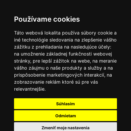
SK
Používame cookies
Táto webová lokalita používa súbory cookie a
iné technológie sledovania na zlepšenie vášho
zážitku z prehliadania na nasledujúce účely:
na umožnenie základnej funkčnosti webovej
stránky
,
pre lepší zážitok na webe
,
na meranie
vášho záujmu o naše produkty a služby a na
prispôsobenie marketingových interakcií
,
na
zobrazovanie reklám ktoré sú pre vás
relevantnejšie
.
Súhlasím
Odmietam
Zmeniť moje nastavenia