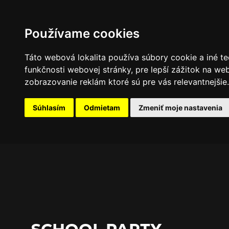
PROGRAM
FOTOGALÉRIA
NOVINKY
Používame cookies
Táto webová lokalita používa súbory cookie a iné te
funkčnosti webovej stránky
,
pre lepší zážitok na we
zobrazovanie reklám ktoré sú pre vás relevantnejšie
.
Súhlasím
Odmietam
Zmeniť moje nastavenia