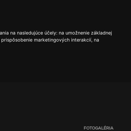
VSTUPENKY
REZERVÁCIE
O KLUBE
SK
ania na nasledujúce účely:
na umožnenie základnej
 prispôsobenie marketingových interakcií
,
na
FOTOGALÉRIA