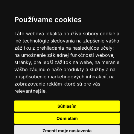
SK
Používame cookies
Táto webová lokalita používa súbory cookie a
iné technológie sledovania na zlepšenie vášho
zážitku z prehliadania na nasledujúce účely:
na umožnenie základnej funkčnosti webovej
stránky
,
pre lepší zážitok na webe
,
na meranie
vášho záujmu o naše produkty a služby a na
prispôsobenie marketingových interakcií
,
na
zobrazovanie reklám ktoré sú pre vás
relevantnejšie
.
Súhlasím
Odmietam
Zmeniť moje nastavenia