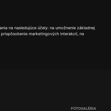
VSTUPENKY
REZERVÁCIE
O KLUBE
SK
ania na nasledujúce účely:
na umožnenie základnej
 prispôsobenie marketingových interakcií
,
na
FOTOGALÉRIA