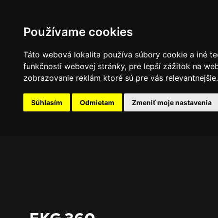
PROGRAM
FOTOGALÉRIA
NOVINKY
Používame cookies
Táto webová lokalita používa súbory cookie a iné te
funkčnosti webovej stránky
,
pre lepší zážitok na we
zobrazovanie reklám ktoré sú pre vás relevantnejšie
.
Súhlasím
Odmietam
Zmeniť moje nastavenia