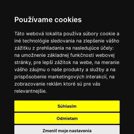
SK
Používame cookies
Táto webová lokalita používa súbory cookie a
iné technológie sledovania na zlepšenie vášho
zážitku z prehliadania na nasledujúce účely:
na umožnenie základnej funkčnosti webovej
stránky
,
pre lepší zážitok na webe
,
na meranie
vášho záujmu o naše produkty a služby a na
prispôsobenie marketingových interakcií
,
na
zobrazovanie reklám ktoré sú pre vás
relevantnejšie
.
Súhlasím
Odmietam
Zmeniť moje nastavenia