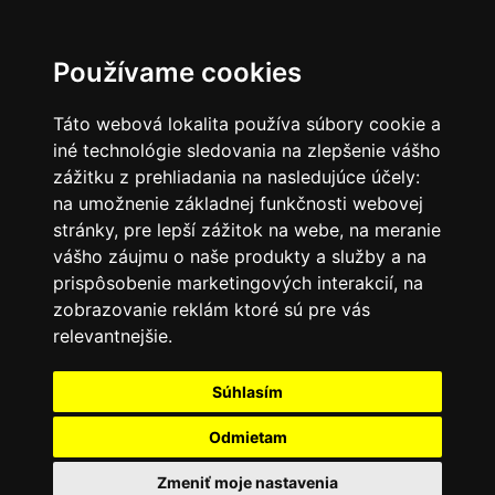
SK
Používame cookies
Táto webová lokalita používa súbory cookie a
iné technológie sledovania na zlepšenie vášho
zážitku z prehliadania na nasledujúce účely:
na umožnenie základnej funkčnosti webovej
stránky
,
pre lepší zážitok na webe
,
na meranie
vášho záujmu o naše produkty a služby a na
prispôsobenie marketingových interakcií
,
na
zobrazovanie reklám ktoré sú pre vás
relevantnejšie
.
Súhlasím
Odmietam
Zmeniť moje nastavenia