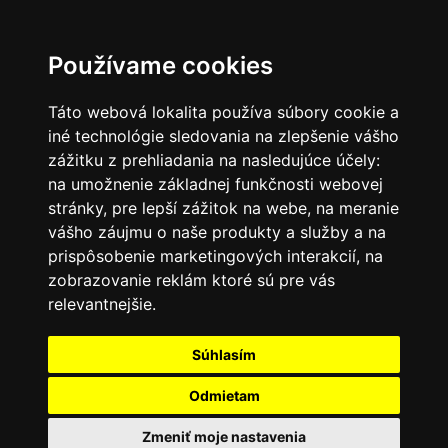
SK
Používame cookies
Táto webová lokalita používa súbory cookie a
iné technológie sledovania na zlepšenie vášho
zážitku z prehliadania na nasledujúce účely:
na umožnenie základnej funkčnosti webovej
stránky
,
pre lepší zážitok na webe
,
na meranie
vášho záujmu o naše produkty a služby a na
prispôsobenie marketingových interakcií
,
na
zobrazovanie reklám ktoré sú pre vás
relevantnejšie
.
Súhlasím
Odmietam
Zmeniť moje nastavenia