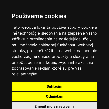
SK
Používame cookies
Táto webová lokalita používa súbory cookie a
iné technológie sledovania na zlepšenie vášho
zážitku z prehliadania na nasledujúce účely:
na umožnenie základnej funkčnosti webovej
stránky
,
pre lepší zážitok na webe
,
na meranie
vášho záujmu o naše produkty a služby a na
prispôsobenie marketingových interakcií
,
na
zobrazovanie reklám ktoré sú pre vás
relevantnejšie
.
Súhlasím
Odmietam
Zmeniť moje nastavenia