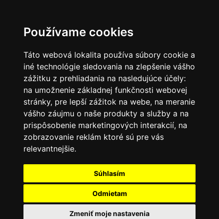
SK
Používame cookies
Táto webová lokalita používa súbory cookie a
iné technológie sledovania na zlepšenie vášho
zážitku z prehliadania na nasledujúce účely:
na umožnenie základnej funkčnosti webovej
stránky
,
pre lepší zážitok na webe
,
na meranie
vášho záujmu o naše produkty a služby a na
prispôsobenie marketingových interakcií
,
na
zobrazovanie reklám ktoré sú pre vás
relevantnejšie
.
Súhlasím
Odmietam
Zmeniť moje nastavenia