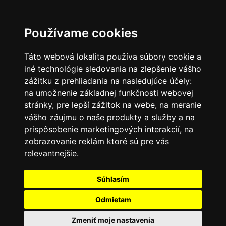
SK
Používame cookies
Táto webová lokalita používa súbory cookie a
iné technológie sledovania na zlepšenie vášho
zážitku z prehliadania na nasledujúce účely:
na umožnenie základnej funkčnosti webovej
stránky
,
pre lepší zážitok na webe
,
na meranie
vášho záujmu o naše produkty a služby a na
prispôsobenie marketingových interakcií
,
na
zobrazovanie reklám ktoré sú pre vás
relevantnejšie
.
Súhlasím
Odmietam
Zmeniť moje nastavenia