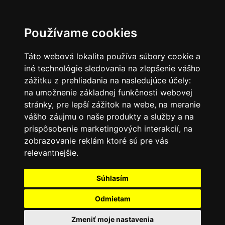
SK
Používame cookies
Táto webová lokalita používa súbory cookie a
iné technológie sledovania na zlepšenie vášho
zážitku z prehliadania na nasledujúce účely:
na umožnenie základnej funkčnosti webovej
stránky
,
pre lepší zážitok na webe
,
na meranie
vášho záujmu o naše produkty a služby a na
prispôsobenie marketingových interakcií
,
na
zobrazovanie reklám ktoré sú pre vás
relevantnejšie
.
Súhlasím
Odmietam
Zmeniť moje nastavenia