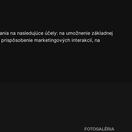
VSTUPENKY
REZERVÁCIE
O KLUBE
SK
ania na nasledujúce účely:
na umožnenie základnej
 prispôsobenie marketingových interakcií
,
na
FOTOGALÉRIA