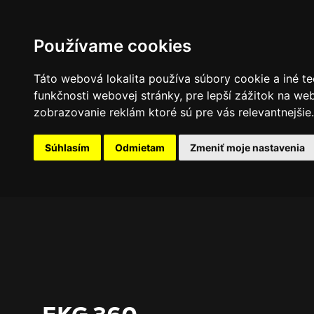
PROGRAM
FOTOGALÉRIA
NOVINKY
Používame cookies
Táto webová lokalita používa súbory cookie a iné te
funkčnosti webovej stránky
,
pre lepší zážitok na we
zobrazovanie reklám ktoré sú pre vás relevantnejšie
.
Súhlasím
Odmietam
Zmeniť moje nastavenia