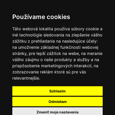
SK
Používame cookies
Táto webová lokalita používa súbory cookie a
iné technológie sledovania na zlepšenie vášho
zážitku z prehliadania na nasledujúce účely:
na umožnenie základnej funkčnosti webovej
stránky
,
pre lepší zážitok na webe
,
na meranie
vášho záujmu o naše produkty a služby a na
prispôsobenie marketingových interakcií
,
na
zobrazovanie reklám ktoré sú pre vás
relevantnejšie
.
Súhlasím
Odmietam
Zmeniť moje nastavenia