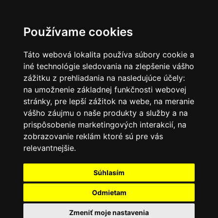
SK
Používame cookies
Táto webová lokalita používa súbory cookie a
iné technológie sledovania na zlepšenie vášho
zážitku z prehliadania na nasledujúce účely:
na umožnenie základnej funkčnosti webovej
stránky
,
pre lepší zážitok na webe
,
na meranie
vášho záujmu o naše produkty a služby a na
prispôsobenie marketingových interakcií
,
na
zobrazovanie reklám ktoré sú pre vás
relevantnejšie
.
Súhlasím
Odmietam
Zmeniť moje nastavenia