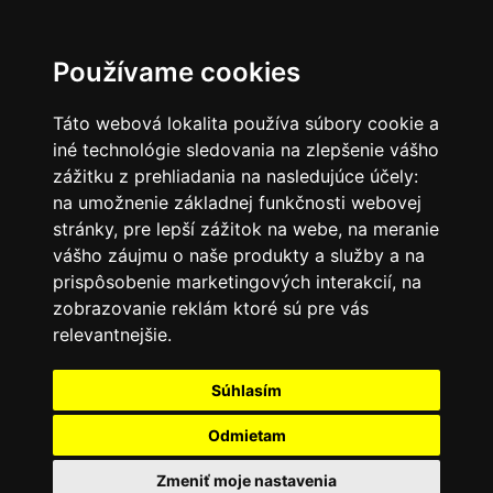
SK
Používame cookies
Táto webová lokalita používa súbory cookie a
iné technológie sledovania na zlepšenie vášho
zážitku z prehliadania na nasledujúce účely:
na umožnenie základnej funkčnosti webovej
stránky
,
pre lepší zážitok na webe
,
na meranie
vášho záujmu o naše produkty a služby a na
prispôsobenie marketingových interakcií
,
na
zobrazovanie reklám ktoré sú pre vás
relevantnejšie
.
Súhlasím
Odmietam
Zmeniť moje nastavenia