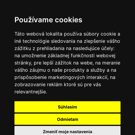
SK
Používame cookies
Táto webová lokalita používa súbory cookie a
iné technológie sledovania na zlepšenie vášho
zážitku z prehliadania na nasledujúce účely:
na umožnenie základnej funkčnosti webovej
stránky
,
pre lepší zážitok na webe
,
na meranie
vášho záujmu o naše produkty a služby a na
prispôsobenie marketingových interakcií
,
na
zobrazovanie reklám ktoré sú pre vás
relevantnejšie
.
Súhlasím
Odmietam
Zmeniť moje nastavenia