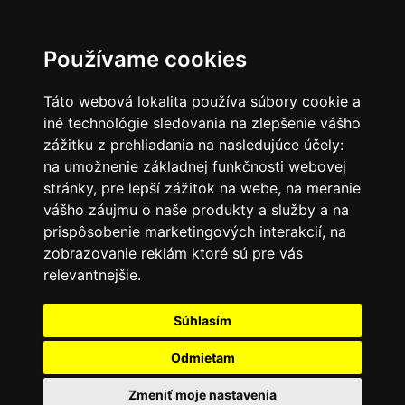
SK
Používame cookies
Táto webová lokalita používa súbory cookie a
iné technológie sledovania na zlepšenie vášho
zážitku z prehliadania na nasledujúce účely:
na umožnenie základnej funkčnosti webovej
stránky
,
pre lepší zážitok na webe
,
na meranie
vášho záujmu o naše produkty a služby a na
prispôsobenie marketingových interakcií
,
na
zobrazovanie reklám ktoré sú pre vás
relevantnejšie
.
Súhlasím
Odmietam
Zmeniť moje nastavenia