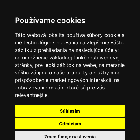
SK
Používame cookies
Táto webová lokalita používa súbory cookie a
iné technológie sledovania na zlepšenie vášho
zážitku z prehliadania na nasledujúce účely:
na umožnenie základnej funkčnosti webovej
stránky
,
pre lepší zážitok na webe
,
na meranie
vášho záujmu o naše produkty a služby a na
prispôsobenie marketingových interakcií
,
na
zobrazovanie reklám ktoré sú pre vás
relevantnejšie
.
Súhlasím
Odmietam
Zmeniť moje nastavenia