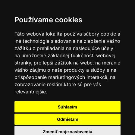
SK
Používame cookies
Táto webová lokalita používa súbory cookie a
iné technológie sledovania na zlepšenie vášho
zážitku z prehliadania na nasledujúce účely:
na umožnenie základnej funkčnosti webovej
stránky
,
pre lepší zážitok na webe
,
na meranie
vášho záujmu o naše produkty a služby a na
prispôsobenie marketingových interakcií
,
na
zobrazovanie reklám ktoré sú pre vás
relevantnejšie
.
Súhlasím
Odmietam
Zmeniť moje nastavenia