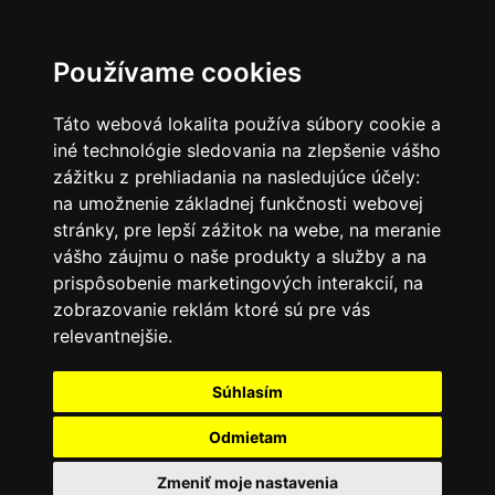
SK
Používame cookies
Táto webová lokalita používa súbory cookie a
iné technológie sledovania na zlepšenie vášho
zážitku z prehliadania na nasledujúce účely:
na umožnenie základnej funkčnosti webovej
stránky
,
pre lepší zážitok na webe
,
na meranie
vášho záujmu o naše produkty a služby a na
prispôsobenie marketingových interakcií
,
na
zobrazovanie reklám ktoré sú pre vás
relevantnejšie
.
Súhlasím
Odmietam
Zmeniť moje nastavenia