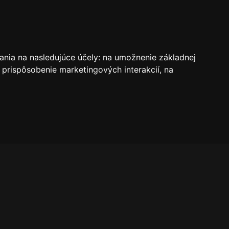
VSTUPENKY
REZERVÁCIE
O KLUBE
SK
ania na nasledujúce účely:
na umožnenie základnej
 prispôsobenie marketingových interakcií
,
na