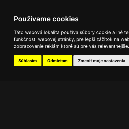
PROGRAM
FOTOGALÉRIA
NOVINKY
Používame cookies
Táto webová lokalita používa súbory cookie a iné te
funkčnosti webovej stránky
,
pre lepší zážitok na we
zobrazovanie reklám ktoré sú pre vás relevantnejšie
.
Súhlasím
Odmietam
Zmeniť moje nastavenia