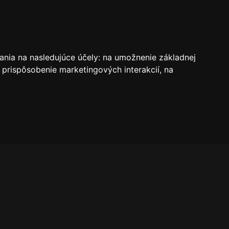
VSTUPENKY
REZERVÁCIE
O KLUBE
SK
ania na nasledujúce účely:
na umožnenie základnej
 prispôsobenie marketingových interakcií
,
na