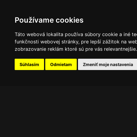
PROGRAM
FOTOGALÉRIA
NOVINKY
Používame cookies
Táto webová lokalita používa súbory cookie a iné te
funkčnosti webovej stránky
,
pre lepší zážitok na we
zobrazovanie reklám ktoré sú pre vás relevantnejšie
.
Súhlasím
Odmietam
Zmeniť moje nastavenia