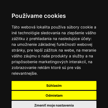
SK
Používame cookies
Táto webová lokalita používa súbory cookie a
iné technológie sledovania na zlepšenie vášho
zážitku z prehliadania na nasledujúce účely:
na umožnenie základnej funkčnosti webovej
stránky
,
pre lepší zážitok na webe
,
na meranie
vášho záujmu o naše produkty a služby a na
prispôsobenie marketingových interakcií
,
na
zobrazovanie reklám ktoré sú pre vás
relevantnejšie
.
Súhlasím
Odmietam
Zmeniť moje nastavenia