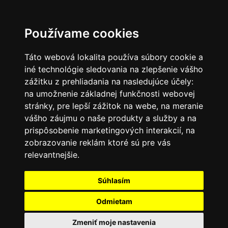
SK
Používame cookies
Táto webová lokalita používa súbory cookie a
iné technológie sledovania na zlepšenie vášho
zážitku z prehliadania na nasledujúce účely:
na umožnenie základnej funkčnosti webovej
stránky
,
pre lepší zážitok na webe
,
na meranie
vášho záujmu o naše produkty a služby a na
prispôsobenie marketingových interakcií
,
na
zobrazovanie reklám ktoré sú pre vás
relevantnejšie
.
Súhlasím
Odmietam
Zmeniť moje nastavenia