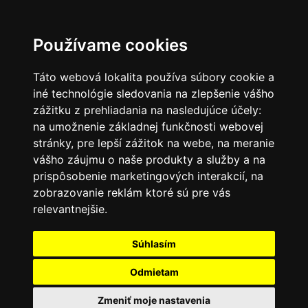
SK
Používame cookies
Táto webová lokalita používa súbory cookie a
iné technológie sledovania na zlepšenie vášho
zážitku z prehliadania na nasledujúce účely:
na umožnenie základnej funkčnosti webovej
stránky
,
pre lepší zážitok na webe
,
na meranie
vášho záujmu o naše produkty a služby a na
prispôsobenie marketingových interakcií
,
na
zobrazovanie reklám ktoré sú pre vás
relevantnejšie
.
Súhlasím
Odmietam
Zmeniť moje nastavenia