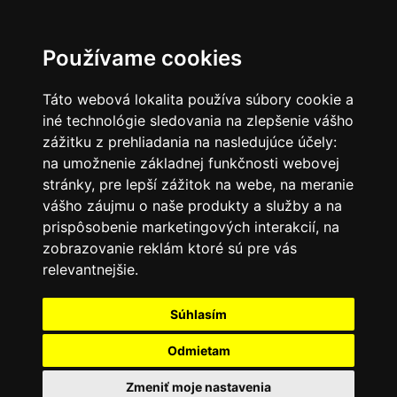
SK
Používame cookies
Táto webová lokalita používa súbory cookie a
iné technológie sledovania na zlepšenie vášho
zážitku z prehliadania na nasledujúce účely:
na umožnenie základnej funkčnosti webovej
stránky
,
pre lepší zážitok na webe
,
na meranie
vášho záujmu o naše produkty a služby a na
prispôsobenie marketingových interakcií
,
na
zobrazovanie reklám ktoré sú pre vás
relevantnejšie
.
Súhlasím
Odmietam
Zmeniť moje nastavenia