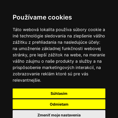
SK
Používame cookies
Táto webová lokalita používa súbory cookie a
iné technológie sledovania na zlepšenie vášho
zážitku z prehliadania na nasledujúce účely:
na umožnenie základnej funkčnosti webovej
stránky
,
pre lepší zážitok na webe
,
na meranie
vášho záujmu o naše produkty a služby a na
prispôsobenie marketingových interakcií
,
na
zobrazovanie reklám ktoré sú pre vás
relevantnejšie
.
Súhlasím
Odmietam
Zmeniť moje nastavenia