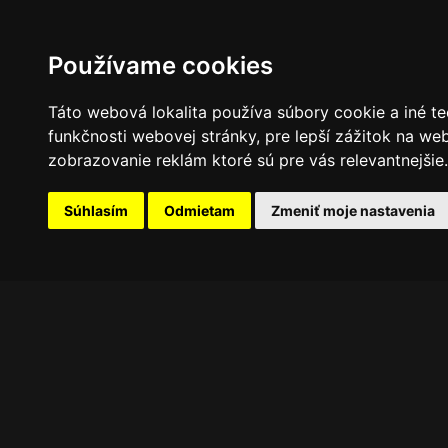
PROGRAM
FOTOGALÉRIA
NOVINKY
Používame cookies
Táto webová lokalita používa súbory cookie a iné te
funkčnosti webovej stránky
,
pre lepší zážitok na we
zobrazovanie reklám ktoré sú pre vás relevantnejšie
.
Súhlasím
Odmietam
Zmeniť moje nastavenia