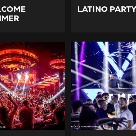
LCOME
LATINO PART
MMER