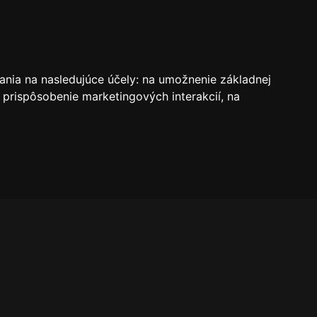
VSTUPENKY
REZERVÁCIE
O KLUBE
SK
ania na nasledujúce účely:
na umožnenie základnej
 prispôsobenie marketingových interakcií
,
na