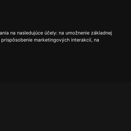
VSTUPENKY
REZERVÁCIE
O KLUBE
SK
ania na nasledujúce účely:
na umožnenie základnej
 prispôsobenie marketingových interakcií
,
na