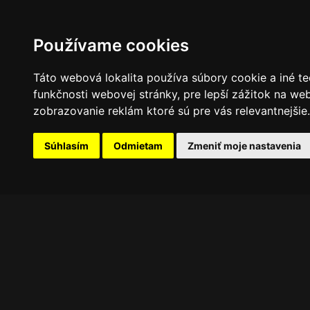
PROGRAM
FOTOGALÉRIA
NOVINKY
Používame cookies
Táto webová lokalita používa súbory cookie a iné te
funkčnosti webovej stránky
,
pre lepší zážitok na we
zobrazovanie reklám ktoré sú pre vás relevantnejšie
.
Súhlasím
Odmietam
Zmeniť moje nastavenia