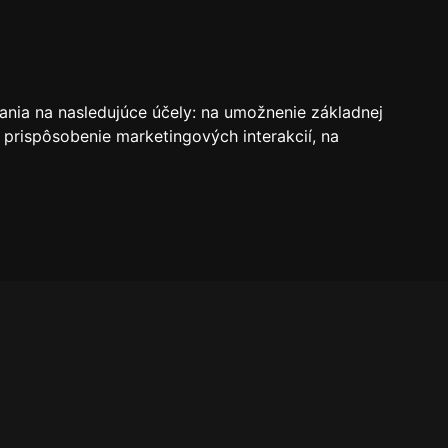
VSTUPENKY
REZERVÁCIE
O KLUBE
SK
ania na nasledujúce účely:
na umožnenie základnej
 prispôsobenie marketingových interakcií
,
na