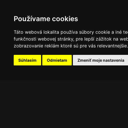
PROGRAM
FOTOGALÉRIA
NOVINKY
Používame cookies
Táto webová lokalita používa súbory cookie a iné te
funkčnosti webovej stránky
,
pre lepší zážitok na we
zobrazovanie reklám ktoré sú pre vás relevantnejšie
.
Súhlasím
Odmietam
Zmeniť moje nastavenia