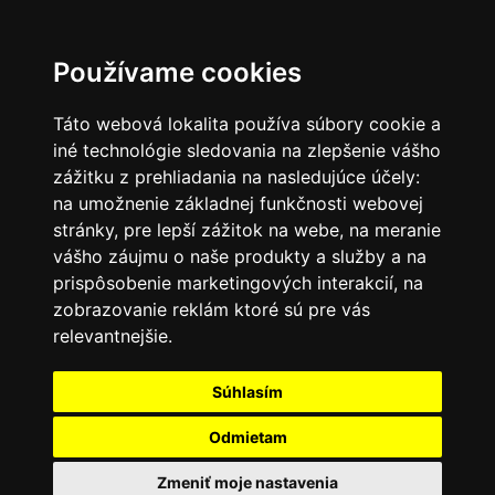
SK
Používame cookies
Táto webová lokalita používa súbory cookie a
iné technológie sledovania na zlepšenie vášho
zážitku z prehliadania na nasledujúce účely:
na umožnenie základnej funkčnosti webovej
stránky
,
pre lepší zážitok na webe
,
na meranie
vášho záujmu o naše produkty a služby a na
prispôsobenie marketingových interakcií
,
na
zobrazovanie reklám ktoré sú pre vás
relevantnejšie
.
Súhlasím
Odmietam
Zmeniť moje nastavenia