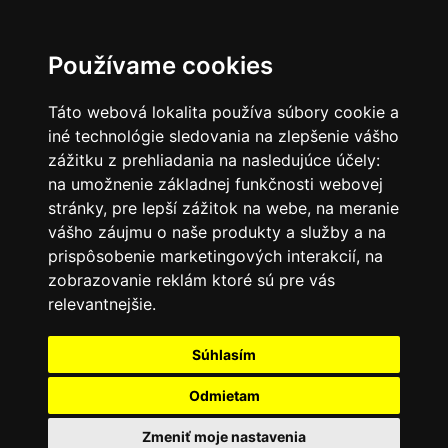
SK
Používame cookies
Táto webová lokalita používa súbory cookie a
iné technológie sledovania na zlepšenie vášho
zážitku z prehliadania na nasledujúce účely:
na umožnenie základnej funkčnosti webovej
stránky
,
pre lepší zážitok na webe
,
na meranie
vášho záujmu o naše produkty a služby a na
prispôsobenie marketingových interakcií
,
na
zobrazovanie reklám ktoré sú pre vás
relevantnejšie
.
Súhlasím
Odmietam
Zmeniť moje nastavenia