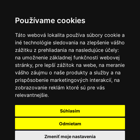
SK
Používame cookies
Táto webová lokalita používa súbory cookie a
iné technológie sledovania na zlepšenie vášho
zážitku z prehliadania na nasledujúce účely:
na umožnenie základnej funkčnosti webovej
stránky
,
pre lepší zážitok na webe
,
na meranie
vášho záujmu o naše produkty a služby a na
prispôsobenie marketingových interakcií
,
na
zobrazovanie reklám ktoré sú pre vás
relevantnejšie
.
Súhlasím
Odmietam
Zmeniť moje nastavenia