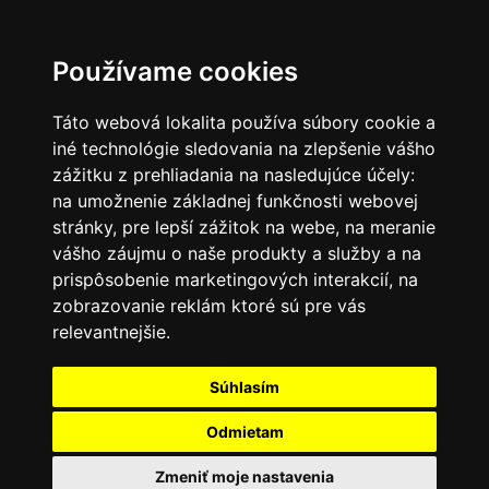
SK
Používame cookies
Táto webová lokalita používa súbory cookie a
iné technológie sledovania na zlepšenie vášho
zážitku z prehliadania na nasledujúce účely:
na umožnenie základnej funkčnosti webovej
stránky
,
pre lepší zážitok na webe
,
na meranie
vášho záujmu o naše produkty a služby a na
prispôsobenie marketingových interakcií
,
na
zobrazovanie reklám ktoré sú pre vás
relevantnejšie
.
Súhlasím
Odmietam
Zmeniť moje nastavenia