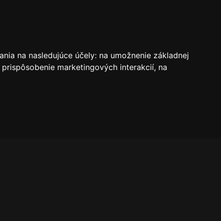
VSTUPENKY
REZERVÁCIE
O KLUBE
SK
ania na nasledujúce účely:
na umožnenie základnej
 prispôsobenie marketingových interakcií
,
na