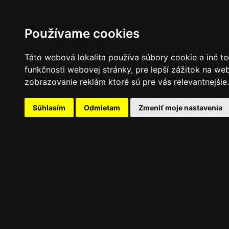
PROGRAM
FOTOGALÉRIA
NOVINKY
Používame cookies
Táto webová lokalita používa súbory cookie a iné te
funkčnosti webovej stránky
,
pre lepší zážitok na we
zobrazovanie reklám ktoré sú pre vás relevantnejšie
.
Súhlasím
Odmietam
Zmeniť moje nastavenia