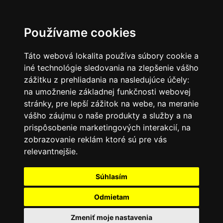
SK
Používame cookies
Táto webová lokalita používa súbory cookie a
iné technológie sledovania na zlepšenie vášho
zážitku z prehliadania na nasledujúce účely:
na umožnenie základnej funkčnosti webovej
stránky
,
pre lepší zážitok na webe
,
na meranie
vášho záujmu o naše produkty a služby a na
prispôsobenie marketingových interakcií
,
na
zobrazovanie reklám ktoré sú pre vás
relevantnejšie
.
Súhlasím
Odmietam
Zmeniť moje nastavenia