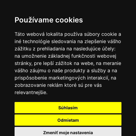
SK
Používame cookies
Táto webová lokalita používa súbory cookie a
iné technológie sledovania na zlepšenie vášho
zážitku z prehliadania na nasledujúce účely:
na umožnenie základnej funkčnosti webovej
stránky
,
pre lepší zážitok na webe
,
na meranie
vášho záujmu o naše produkty a služby a na
prispôsobenie marketingových interakcií
,
na
zobrazovanie reklám ktoré sú pre vás
relevantnejšie
.
Súhlasím
Odmietam
Zmeniť moje nastavenia